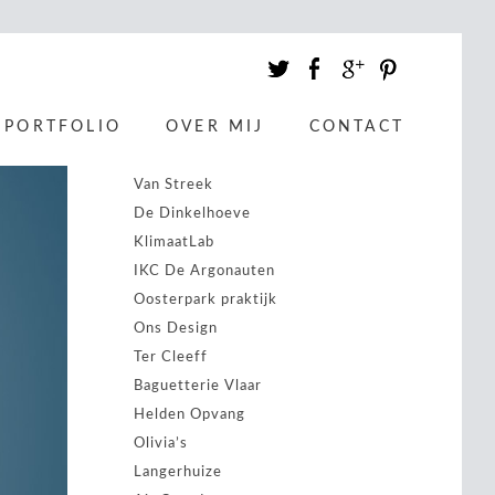
Heemstede Duurzaam
Bloemendaal zet stappen
PORTFOLIO
OVER MIJ
CONTACT
To get there Together
Energie samen Noord-Holland
Van Streek
De Dinkelhoeve
KlimaatLab
IKC De Argonauten
Oosterpark praktijk
Ons Design
Ter Cleeff
Baguetterie Vlaar
Helden Opvang
Olivia’s
Langerhuize